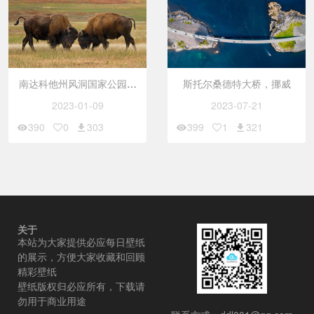
南达科他州风洞国家公园的
斯托尔桑德特大桥，挪威
水牛
2023-01-09
2023-07-21
390
0
303
399
1
321
关于
本站为大家提供必应每日壁纸
的展示，方便大家收藏和回顾
精彩壁纸
壁纸版权归必应所有，下载请
勿用于商业用途