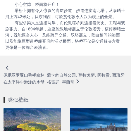
小心空隙，桥面将开启！
塔桥上拥有令人惊叹的高层步道，步道连接南北塔，从泰晤士
河上方42米处，从东到西，可欣赏伦敦令人叹为观止的全景。
有些桥梁只是连接两岸，而伦敦塔桥则连接着历史、工程与戏
剧张力。自1894年起，这座伦敦地标矗立于伦敦塔旁，横跨泰晤士
河，既能振奋人心，又能疏导交通。双塔矗立，蓝白相间的漆面，
以及能像巨型吊桥般开启的活动桥面，塔桥不仅是交通解决方案，
更像是一位舞台表演者。
佩尼亚罗亚山毛榉森林, 蒙卡约自然公园, 萨拉戈萨, 阿拉贡, 西班牙
在太平洋中游泳的水母, 格雷罗, 墨西哥
类似壁纸