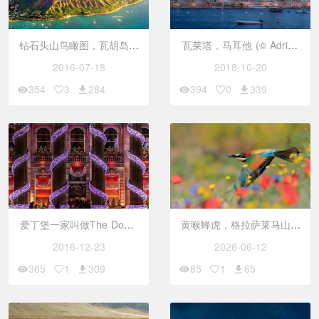
钻石头山鸟瞰图，瓦胡岛，
瓦莱塔，马耳他 (© Adrian
夏威夷 (© Biederbick & Ru
Malanca/Getty Images)
2016-07-18
2018-10-20
mpf/Offset)
354
3
284
394
0
339
爱丁堡一家叫做The Dome
黄喉蜂虎，格拉萨莱马山自
的夜店，苏格兰 (© Marty
然公园，加的斯，西班牙
2016-12-23
2026-06-12
McKillop/500px)
365
1
309
85
1
65